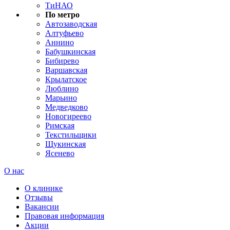
ТиНАО
По метро
Автозаводская
Алтуфьево
Аннино
Бабушкинская
Бибирево
Варшавская
Крылатское
Люблино
Марьино
Медведково
Новогиреево
Римская
Текстильщики
Щукинская
Ясенево
О нас
О клинике
Отзывы
Вакансии
Правовая информация
Акции