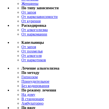
Женщины
По типу зависимости
От запоя
От наркозависимости
От курения
Раскодировка
От алкоголизма
От наркомании
Капельницы
От запоя
От похмелья
От алкоголя
От наркотиков
Лечение алкоголизма
По методу
Гипнозом
Принудительное
Без кодирования
По режиму лечения
На дому
В стационаре
Амбулаторно
По виду