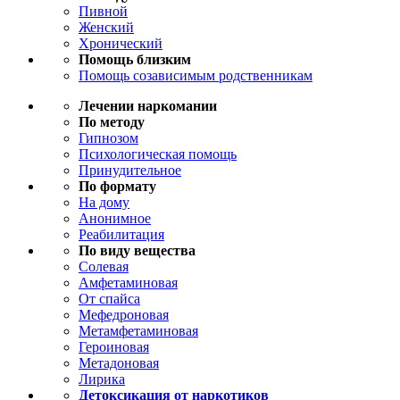
Пивной
Женский
Хронический
Помощь близким
Помощь созависимым родственникам
Лечении наркомании
По методу
Гипнозом
Психологическая помощь
Принудительное
По формату
На дому
Анонимное
Реабилитация
По виду вещества
Солевая
Амфетаминовая
От спайса
Мефедроновая
Метамфетаминовая
Героиновая
Метадоновая
Лирика
Детоксикация от наркотиков