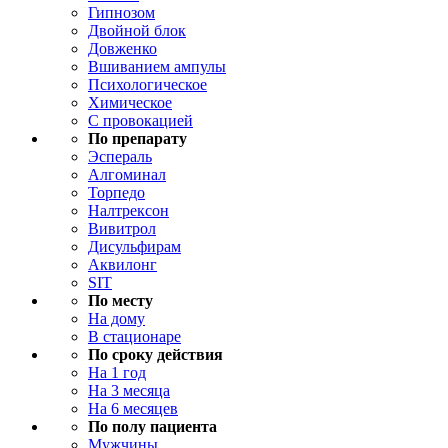
Гипнозом
Двойной блок
Довженко
Вшиванием ампулы
Психологическое
Химическое
С провокацией
По препарату
Эспераль
Алгоминал
Торпедо
Налтрексон
Вивитрол
Дисульфирам
Аквилонг
SIT
По месту
На дому
В стационаре
По сроку действия
На 1 год
На 3 месяца
На 6 месяцев
По полу пациента
Мужчины