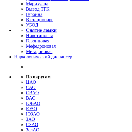
Марихуана
Вывод ТГК
Героина
В стационаре
УБОД
Снятие ломки
Никотиновая
Героиновая
Мефедроновая
Метадоновая
Наркологический диспансер
По округам
ЦАО
САО
СВАО
ВАО
ЮВАО
ЮАО
ЮЗАО
ЗАО
СЗАО
ЗелАО