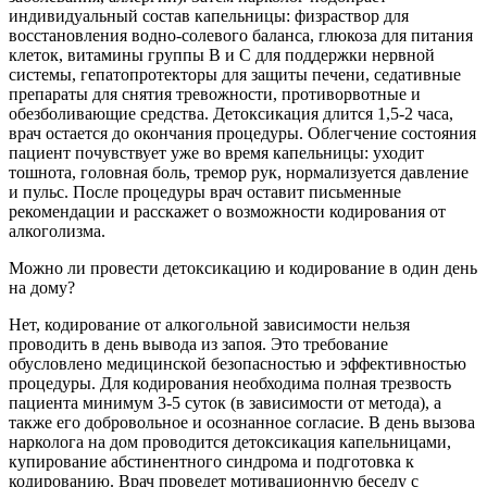
индивидуальный состав капельницы: физраствор для
восстановления водно-солевого баланса, глюкоза для питания
клеток, витамины группы B и C для поддержки нервной
системы, гепатопротекторы для защиты печени, седативные
препараты для снятия тревожности, противорвотные и
обезболивающие средства. Детоксикация длится 1,5-2 часа,
врач остается до окончания процедуры. Облегчение состояния
пациент почувствует уже во время капельницы: уходит
тошнота, головная боль, тремор рук, нормализуется давление
и пульс. После процедуры врач оставит письменные
рекомендации и расскажет о возможности кодирования от
алкоголизма.
Можно ли провести детоксикацию и кодирование в один день
на дому?
Нет, кодирование от алкогольной зависимости нельзя
проводить в день вывода из запоя. Это требование
обусловлено медицинской безопасностью и эффективностью
процедуры. Для кодирования необходима полная трезвость
пациента минимум 3-5 суток (в зависимости от метода), а
также его добровольное и осознанное согласие. В день вызова
нарколога на дом проводится детоксикация капельницами,
купирование абстинентного синдрома и подготовка к
кодированию. Врач проведет мотивационную беседу с