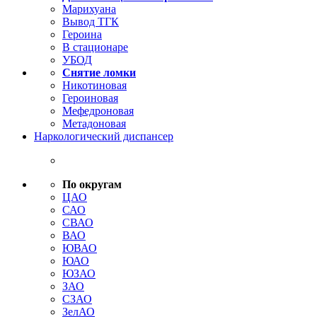
Марихуана
Вывод ТГК
Героина
В стационаре
УБОД
Снятие ломки
Никотиновая
Героиновая
Мефедроновая
Метадоновая
Наркологический диспансер
По округам
ЦАО
САО
СВАО
ВАО
ЮВАО
ЮАО
ЮЗАО
ЗАО
СЗАО
ЗелАО