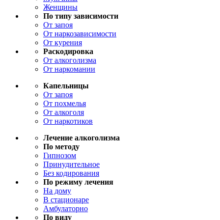
Женщины
По типу зависимости
От запоя
От наркозависимости
От курения
Раскодировка
От алкоголизма
От наркомании
Капельницы
От запоя
От похмелья
От алкоголя
От наркотиков
Лечение алкоголизма
По методу
Гипнозом
Принудительное
Без кодирования
По режиму лечения
На дому
В стационаре
Амбулаторно
По виду