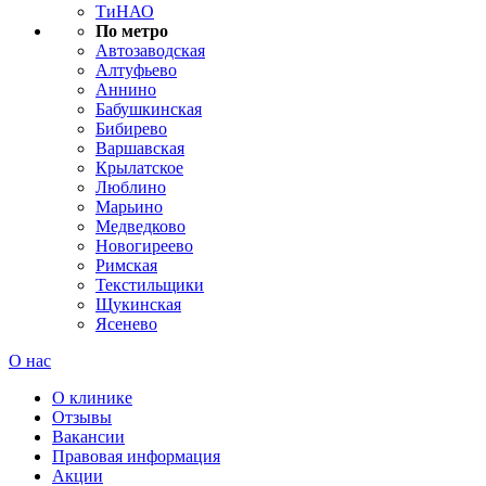
ТиНАО
По метро
Автозаводская
Алтуфьево
Аннино
Бабушкинская
Бибирево
Варшавская
Крылатское
Люблино
Марьино
Медведково
Новогиреево
Римская
Текстильщики
Щукинская
Ясенево
О нас
О клинике
Отзывы
Вакансии
Правовая информация
Акции