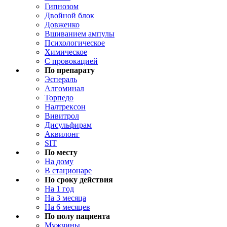
Гипнозом
Двойной блок
Довженко
Вшиванием ампулы
Психологическое
Химическое
С провокацией
По препарату
Эспераль
Алгоминал
Торпедо
Налтрексон
Вивитрол
Дисульфирам
Аквилонг
SIT
По месту
На дому
В стационаре
По сроку действия
На 1 год
На 3 месяца
На 6 месяцев
По полу пациента
Мужчины