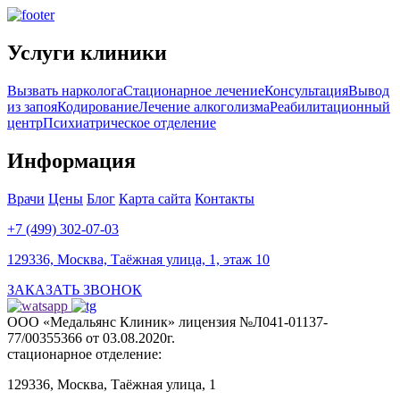
Услуги клиники
Вызвать нарколога
Стационарное лечение
Консультация
Вывод
из запоя
Кодирование
Лечение алкоголизма
Реабилитационный
центр
Психиатрическое отделение
Информация
Врачи
Цены
Блог
Карта сайта
Контакты
+7 (499) 302-07-03
129336, Москва, Таёжная улица, 1, этаж 10
ЗАКАЗАТЬ ЗВОНОК
ООО «Медальянс Клиник» лицензия №Л041-01137-
77/00355366 от 03.08.2020г.
стационарное отделение:
129336, Москва, Таёжная улица, 1