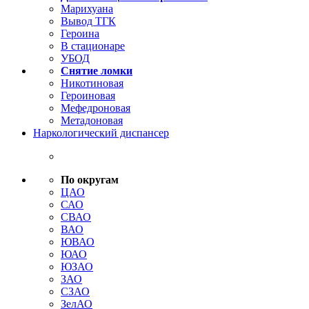
Марихуана
Вывод ТГК
Героина
В стационаре
УБОД
Снятие ломки
Никотиновая
Героиновая
Мефедроновая
Метадоновая
Наркологический диспансер
По округам
ЦАО
САО
СВАО
ВАО
ЮВАО
ЮАО
ЮЗАО
ЗАО
СЗАО
ЗелАО