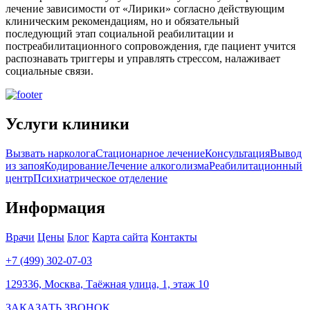
лечение зависимости от «Лирики» согласно действующим
клиническим рекомендациям, но и обязательный
последующий этап социальной реабилитации и
постреабилитационного сопровождения, где пациент учится
распознавать триггеры и управлять стрессом, налаживает
социальные связи.
Услуги клиники
Вызвать нарколога
Стационарное лечение
Консультация
Вывод
из запоя
Кодирование
Лечение алкоголизма
Реабилитационный
центр
Психиатрическое отделение
Информация
Врачи
Цены
Блог
Карта сайта
Контакты
+7 (499) 302-07-03
129336, Москва, Таёжная улица, 1, этаж 10
ЗАКАЗАТЬ ЗВОНОК