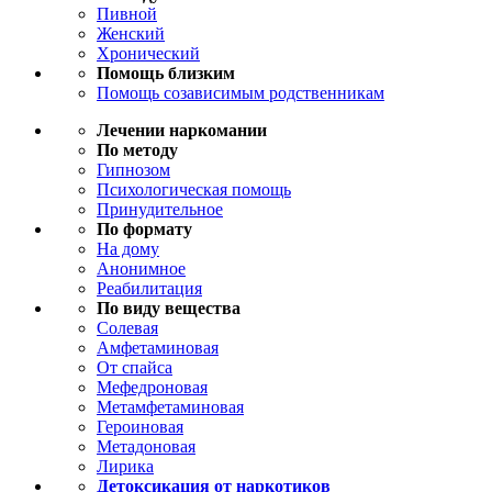
Пивной
Женский
Хронический
Помощь близким
Помощь созависимым родственникам
Лечении наркомании
По методу
Гипнозом
Психологическая помощь
Принудительное
По формату
На дому
Анонимное
Реабилитация
По виду вещества
Солевая
Амфетаминовая
От спайса
Мефедроновая
Метамфетаминовая
Героиновая
Метадоновая
Лирика
Детоксикация от наркотиков