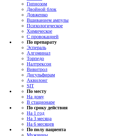
Гипнозом
Двойной блок
Довженко
Вшиванием ампулы
Психологическое
Химическое
С провокацией
По препарату
Эспераль
Алгоминал
Торпедо
Налтрексон
Вивитрол
Дисульфирам
Аквилонг
SIT
По месту
На дому
В стационаре
По сроку действия
На 1 год
На 3 месяца
На 6 месяцев
По полу пациента
Мужчины