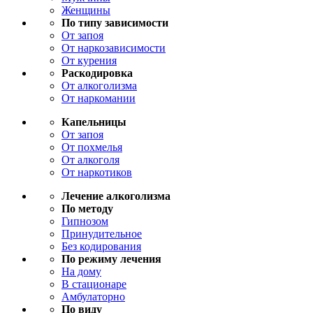
Женщины
По типу зависимости
От запоя
От наркозависимости
От курения
Раскодировка
От алкоголизма
От наркомании
Капельницы
От запоя
От похмелья
От алкоголя
От наркотиков
Лечение алкоголизма
По методу
Гипнозом
Принудительное
Без кодирования
По режиму лечения
На дому
В стационаре
Амбулаторно
По виду