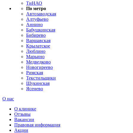
ТиНАО
По метро
Автозаводская
Алтуфьево
Аннино
Бабушкинская
Бибирево
Варшавская
Крылатское
Люблино
Марьино
Медведково
Новогиреево
Римская
Текстильщики
Щукинская
Ясенево
О нас
О клинике
Отзывы
Вакансии
Правовая информация
Акции