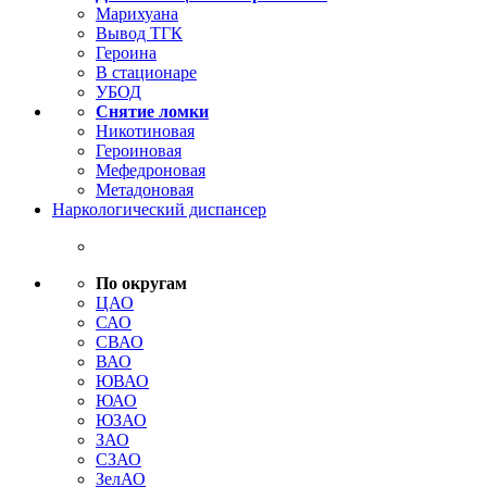
Марихуана
Вывод ТГК
Героина
В стационаре
УБОД
Снятие ломки
Никотиновая
Героиновая
Мефедроновая
Метадоновая
Наркологический диспансер
По округам
ЦАО
САО
СВАО
ВАО
ЮВАО
ЮАО
ЮЗАО
ЗАО
СЗАО
ЗелАО