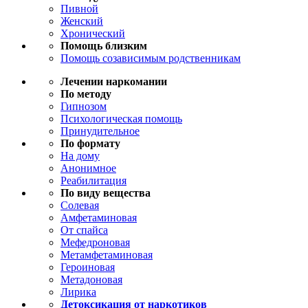
Пивной
Женский
Хронический
Помощь близким
Помощь созависимым родственникам
Лечении наркомании
По методу
Гипнозом
Психологическая помощь
Принудительное
По формату
На дому
Анонимное
Реабилитация
По виду вещества
Солевая
Амфетаминовая
От спайса
Мефедроновая
Метамфетаминовая
Героиновая
Метадоновая
Лирика
Детоксикация от наркотиков