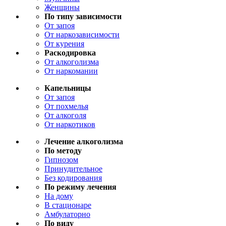
Женщины
По типу зависимости
От запоя
От наркозависимости
От курения
Раскодировка
От алкоголизма
От наркомании
Капельницы
От запоя
От похмелья
От алкоголя
От наркотиков
Лечение алкоголизма
По методу
Гипнозом
Принудительное
Без кодирования
По режиму лечения
На дому
В стационаре
Амбулаторно
По виду