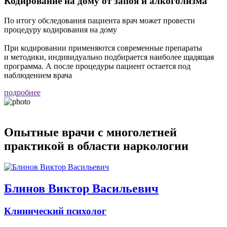
Кодирование на дому от запоя и алкоголизма
По итогу обследования пациента врач может провести
В
процедуру кодирования на дому
н
с
При кодировании применяются современные препараты
П
и методики, индивидуально подбирается наиболее щадящая
п
программа. А после процедуры пациент остается под
наблюдением врача
п
подробнее
Опытные врачи
с многолетней
практикой
в области наркологии
Блинов Виктор Васильевич
Клинический психолог