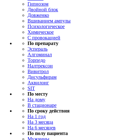
Гипнозом
Двойной блок
Довженко
Вшиванием ампулы
Психологическое
Химическое
С провокацией
По препарату
Эспераль
Алгоминал
Торпедо
Налтрексон
Вивитрол
Дисульфирам
Аквилонг
SIT
По месту
На дому
В стационаре
По сроку действия
На 1 год
На 3 месяца
На 6 месяцев
По полу пациента
Мужчины