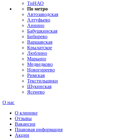
ТиНАО
По метро
Автозаводская
Алтуфьево
Аннино
Бабушкинская
Бибирево
Варшавская
Крылатское
Люблино
Марьино
Медведково
Новогиреево
Римская
Текстильщики
Щукинская
Ясенево
О нас
О клинике
Отзывы
Вакансии
Правовая информация
Акции