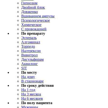
Гипнозом
Двойной блок
Довженко
Вшиванием ампулы
Психологическое
Химическое
С провокацией
По препарату
Эспераль
Алгоминал
Торпедо
Налтрексон
Вивитрол
Дисульфирам
Аквилонг
SIT
По месту
На дому
В стационаре
По сроку действия
На 1 год
На 3 месяца
На 6 месяцев
По полу пациента
Мужчины