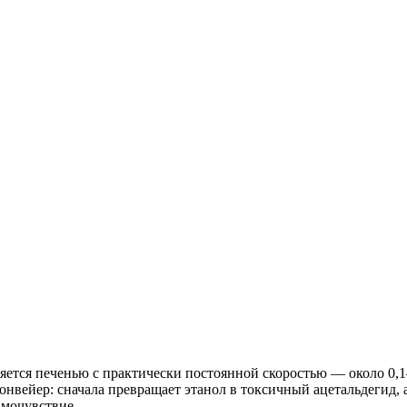
ляется печенью с практически постоянной скоростью — около 0,
 конвейер: сначала превращает этанол в токсичный ацетальдегид,
амочувствие.