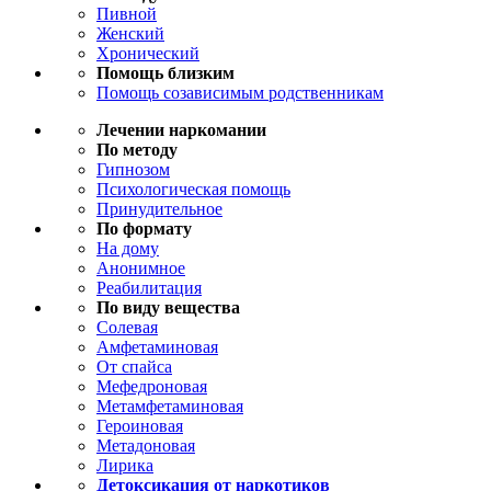
Пивной
Женский
Хронический
Помощь близким
Помощь созависимым родственникам
Лечении наркомании
По методу
Гипнозом
Психологическая помощь
Принудительное
По формату
На дому
Анонимное
Реабилитация
По виду вещества
Солевая
Амфетаминовая
От спайса
Мефедроновая
Метамфетаминовая
Героиновая
Метадоновая
Лирика
Детоксикация от наркотиков