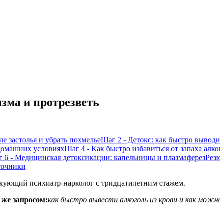
зма и протрезветь
ле застолья и убрать похмелье
Шаг 2 - Детокс: как быстро вывод
 домашних условиях
Шаг 4 - Как быстро избавиться от запаха алког
 6 - Медицинская детоксикации: капельницы и плазмаферез
Рез
точники
кующий психиатр-нарколог с тридцатилетним стажем.
 же запросом:
как быстро вывести алкоголь из крови и как мож