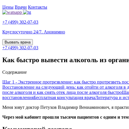
Цены
Врачи
Контакты
+7 (499) 302-07-03
Круглосуточно 24/7. Анонимно
Вызвать врача
+7 (499) 302-07-03
Как быстро вывести алкоголь из органи
Содержание
Шаг 1 - Экстренное протрезвление: как быстро протрезветь пос
Восстановление на следующий день: как отойти от алкоголя в
после алкоголя и как снять отек лица после алкоголя быстро
Шаг
восстановления
Бесплатная консультация врача
Литература и ис
Меня зовут доктор Петухов Владимир Вениаминович, я практи
Через мой кабинет прошли тысячи пациентов с одним и тем