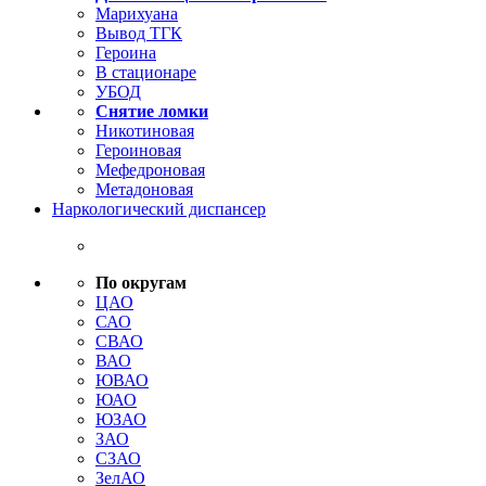
Марихуана
Вывод ТГК
Героина
В стационаре
УБОД
Снятие ломки
Никотиновая
Героиновая
Мефедроновая
Метадоновая
Наркологический диспансер
По округам
ЦАО
САО
СВАО
ВАО
ЮВАО
ЮАО
ЮЗАО
ЗАО
СЗАО
ЗелАО