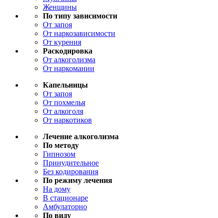
Женщины
По типу зависимости
От запоя
От наркозависимости
От курения
Раскодировка
От алкоголизма
От наркомании
Капельницы
От запоя
От похмелья
От алкоголя
От наркотиков
Лечение алкоголизма
По методу
Гипнозом
Принудительное
Без кодирования
По режиму лечения
На дому
В стационаре
Амбулаторно
По виду