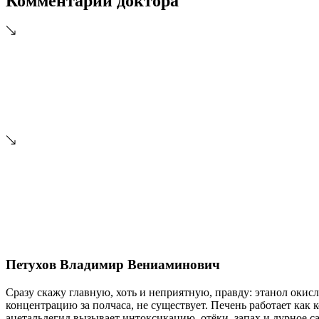
Комментарий доктора
Петухов Владимир Вениаминович
Сразу скажу главную, хоть и неприятную, правду: этанол окис
концентрацию за полчаса, не существует. Печень работает как
ацетальдегид вызывает интоксикацию, отёки, запах и дурное с