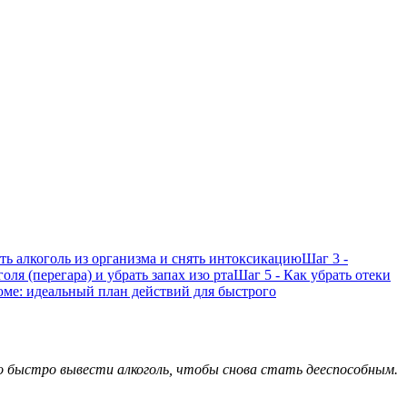
ить алкоголь из организма и снять интоксикацию
Шаг 3 -
оля (перегара) и убрать запах изо рта
Шаг 5 - Как убрать отеки
юме: идеальный план действий для быстрого
но быстро вывести алкоголь, чтобы снова стать дееспособным.